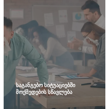
საგანგებო სიტუაციებში
მოქმედების სწავლება
მოამზადე შენი გუნდი ხანძრისა და სხვა
გაიგე მეტი
საგანგებო შემთხვევებისთვის