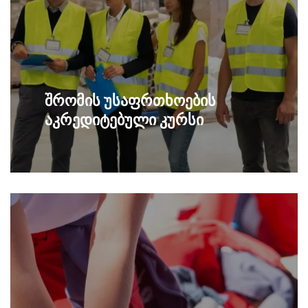
შრომის უსაფრთხოების
აკრედიტებული კურსი
მოამზადე შრომის უსაფრთხოების
გაიგე მეტი
სპეციალისტი, შეისწავლე რისკების
შეფასება და პრევენცია, მიიღე
სახელმწიფო სერტიფიკატი.