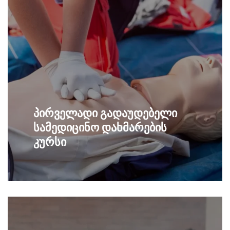
პირველადი გადაუდებელი
სამედიცინო დახმარების
კურსი
შეისწავლე გადაუდებელი დახმარების
გაიგე მეტი
ძირითადი პრინციპები, გაიარე
პრაქტიკული სავარჯიშოები და მიიღე
სერტიფიკატი.