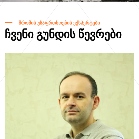
შრომის უსაფრთხოების ექსპერტები
ᲩᲕᲔᲜᲘ ᲒᲣᲜᲓᲘᲡ ᲬᲔᲕᲠᲔᲑᲘ