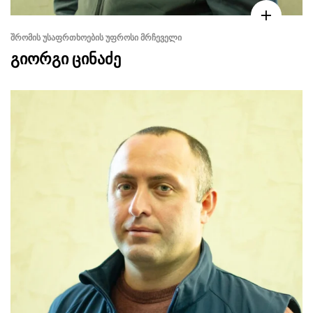
ᲨᲠᲝᲛᲘᲡ ᲣᲡᲐᲤᲠᲗᲮᲝᲔᲑᲘᲡ ᲣᲤᲠᲝᲡᲘ ᲛᲠᲩᲔᲕᲔᲚᲘ
გიორგი ცინაძე