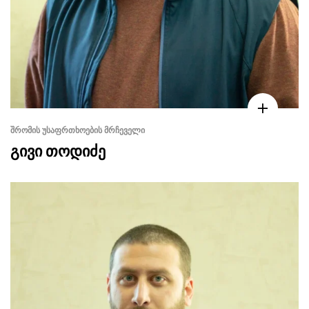
ᲨᲠᲝᲛᲘᲡ ᲣᲡᲐᲤᲠᲗᲮᲝᲔᲑᲘᲡ ᲛᲠᲩᲔᲕᲔᲚᲘ
გივი თოდიძე