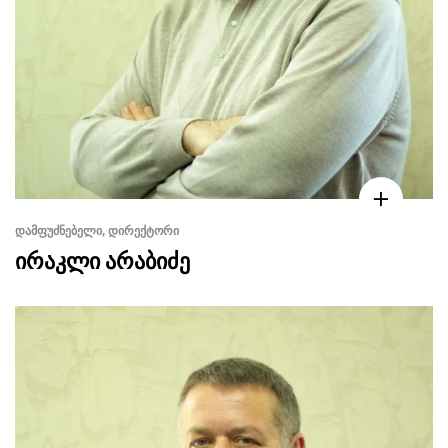
ᲓᲐᲛᲤᲣᲫᲜᲔᲑᲔᲚᲘ, ᲓᲘᲠᲔᲥᲢᲝᲠᲘ
ირაკლი არაბიძე