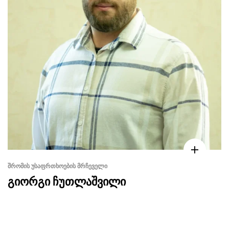
ᲨᲠᲝᲛᲘᲡ ᲣᲡᲐᲤᲠᲗᲮᲝᲔᲑᲘᲡ ᲛᲠᲩᲔᲕᲔᲚᲘ
გიორგი ჩუთლაშვილი